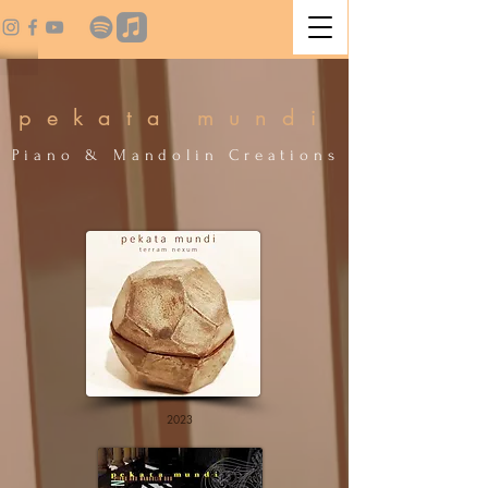
p e k a t a m u n d i
P i a n o & M a n d o l i n C r e a t i o n s
2023